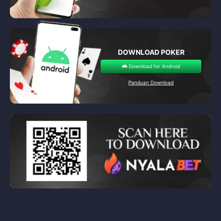
DOWNLOAD POKER
Download for Android
Panduan Download